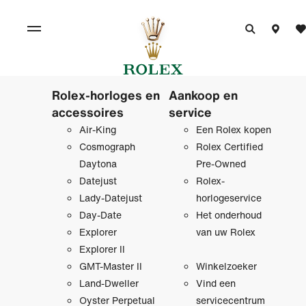
Rolex-horloges en
Aankoop en
accessoires
service
Air-King
Een Rolex kopen
Cosmograph
Rolex Certified
Daytona
Pre‑Owned
Datejust
Rolex-
Lady-Datejust
horlogeservice
Day-Date
Het onderhoud
Explorer
van uw Rolex
Explorer II
GMT-Master II
Winkelzoeker
Land-Dweller
Vind een
Oyster Perpetual
servicecentrum