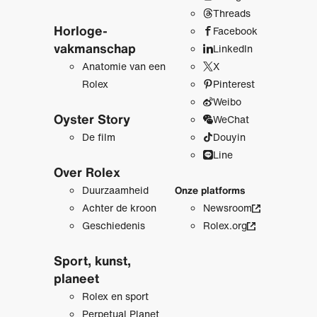
Threads
Horloge­
Facebook
vakmanschap
LinkedIn
Anatomie van een
X
Rolex
Pinterest
Weibo
Oyster Story
WeChat
De film
Douyin
Line
Over Rolex
Duurzaamheid
Onze platforms
Achter de kroon
Newsroom
Geschiedenis
Rolex.org
Sport, kunst,
planeet
Rolex en sport
Perpetual Planet