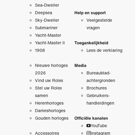
Sea-Dweller
Deepsea
Help en support
Sky-Dweller
Veelgestelde
Submariner
vragen
Yacht-Master
Yacht-Master II
Toegankelijkheid
1908
Lees de verklaring
Nieuwe horloges
Media
2026
Bureaublad­
Vind uw Rolex
achtergronden
Stel uw Rolex
Brochures
samen
Gebruikers­
Herenhorloges
handleidingen
Dameshorloges
Gouden horloges
Officiële kanalen
YouTube
Accessoires
Instagram