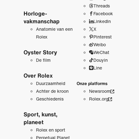
Threads
Horloge­
Facebook
vakmanschap
LinkedIn
Anatomie van een
X
Rolex
Pinterest
Weibo
Oyster Story
WeChat
De film
Douyin
Line
Over Rolex
Duurzaamheid
Onze platforms
Achter de kroon
Newsroom
Geschiedenis
Rolex.org
Sport, kunst,
planeet
Rolex en sport
Perpetual Planet