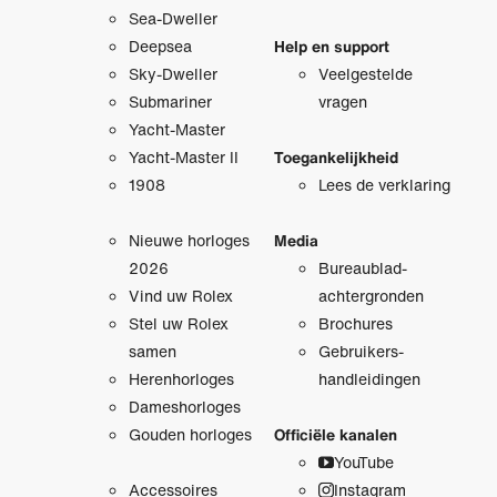
Sea-Dweller
Deepsea
Help en support
Sky-Dweller
Veelgestelde
Submariner
vragen
Yacht-Master
Yacht-Master II
Toegankelijkheid
1908
Lees de verklaring
Nieuwe horloges
Media
2026
Bureaublad­
Vind uw Rolex
achtergronden
Stel uw Rolex
Brochures
samen
Gebruikers­
Herenhorloges
handleidingen
Dameshorloges
Gouden horloges
Officiële kanalen
YouTube
Accessoires
Instagram