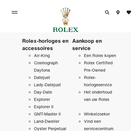
Rolex-horloges en
Aankoop en
accessoires
service
Air-King
Een Rolex kopen
Cosmograph
Rolex Certified
Daytona
Pre‑Owned
Datejust
Rolex-
Lady-Datejust
horlogeservice
Day-Date
Het onderhoud
Explorer
van uw Rolex
Explorer II
GMT-Master II
Winkelzoeker
Land-Dweller
Vind een
Oyster Perpetual
servicecentrum