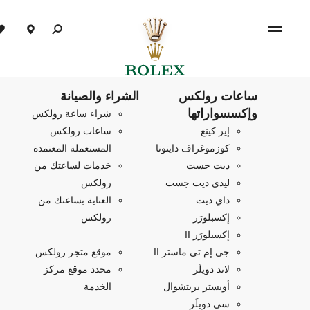
ساعات رولكس
الشراء والصيانة
وإكسسواراتها
شراء ساعة رولكس
إير كينغ
ساعات رولكس
كوزموغراف دايتونا
المستعملة المعتمدة
ديت جست
خدمات لساعتك من
ليدي ديت جست
رولكس
داي ديت
العناية بساعتك من
إكسبلورَر
رولكس
إكسبلورَر II
جي إم تي ماستر II
موقع متجر رولكس
لاند دويلَر
محدد موقع مركز
أويستر بربتشوال
الخدمة
سي دويلَر