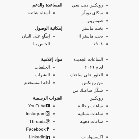
رولكس ديب سي
المساعدة والدعم
سكاي دويلَر
أسئلة شائعة
صبمارينر
يخت ماستر
إمكانية الوصول
يخت ماستر II
اِطّلع على البيان
۱۹۰۸
الخاص بنا
الساعات الجديدة
مواد إعلامية
لعام ٢٠٢٦
الخلفيات
العثور على ساعتك
النشرات
من رولكس
أدلة المستخدم
شكّل ساعتك من
رولكس
القنوات الرسمية
ساعات رجالية
YouTube
ساعات نسائية
Instagram
ساعات ذهبية
Threads
Facebook
إكسسوارات
LinkedIn