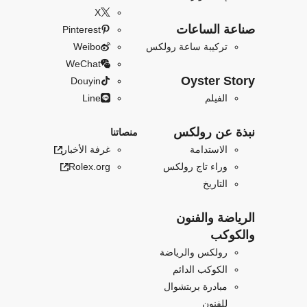
X
صناعة الساعات
Pinterest
تركيبة ساعة رولكس
Weibo
WeChat
Oyster Story
Douyin
الفيلم
Line
نبذة عن رولكس
منصاتنا
الاستدامة
غرفة الأخبار
وراء تاج رولكس
Rolex.org
التاريخ
الرياضة والفنون
والكوكب
رولكس والرياضة
الكوكب الدائم
مبادرة بربتشوال
للفنون