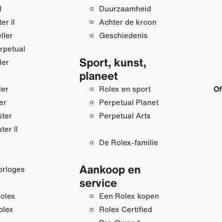
I
Duurzaamheid
r II
Achter de kroon
ller
Geschiedenis
rpetual
Sport, kunst,
ler
planeet
ler
Rolex en sport
Of
er
Perpetual Planet
ster
Perpetual Arts
ter II
De Rolex-familie
Aankoop en
orloges
service
olex
Een Rolex kopen
olex
Rolex Certified