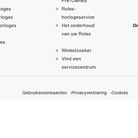
Pre‑Owned
loges
Rolex-
loges
horlogeservice
orloges
On
Het onderhoud
van uw Rolex
res
Winkelzoeker
Vind een
servicecentrum
Gebruiksvoorwaarden
Privacyverklaring
Cookies