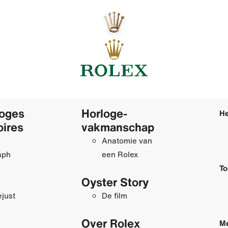
loges
Horloge­
He
oires
vakmanschap
Anatomie van
aph
een Rolex
To
Oyster Story
just
De film
Over Rolex
Me