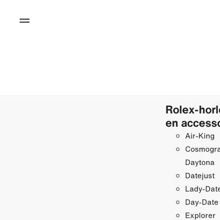
Rolex-hor
en access
Air-King
Cosmogr
Daytona
Datejust
Lady-Date
Day-Date
Explorer