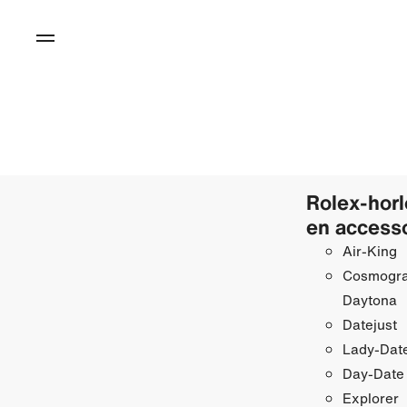
Rolex-hor
en access
Air-King
Cosmogr
Daytona
Datejust
Lady-Date
Day-Date
Explorer