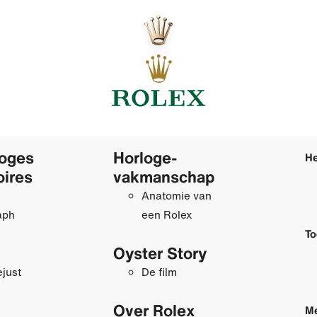
loges
Horloge­
He
oires
vakmanschap
Anatomie van
aph
een Rolex
To
Oyster Story
just
De film
Over Rolex
Me