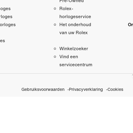
Pre‑Owned
loges
Rolex-
loges
horlogeservice
orloges
On
Het onderhoud
van uw Rolex
res
Winkelzoeker
Vind een
servicecentrum
Gebruiksvoorwaarden
Privacyverklaring
Cookies