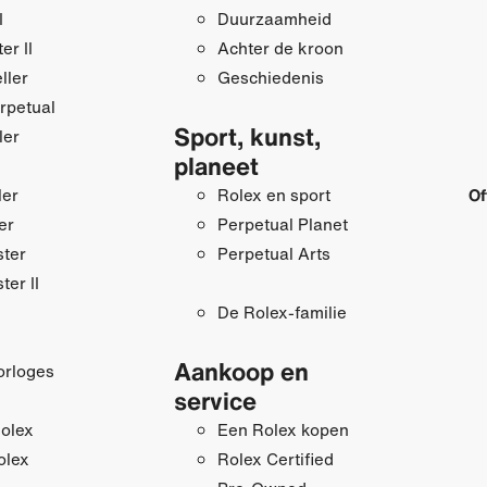
I
Duurzaamheid
r II
Achter de kroon
ller
Geschiedenis
rpetual
Sport, kunst,
ler
planeet
ler
Rolex en sport
Of
er
Perpetual Planet
ster
Perpetual Arts
ter II
De Rolex-familie
Aankoop en
orloges
service
olex
Een Rolex kopen
olex
Rolex Certified