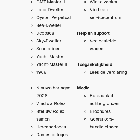
GMT-Master II
Winkelzoeker
Land-Dweller
Vind een
Oyster Perpetual
servicecentrum
Sea-Dweller
Deepsea
Help en support
Sky-Dweller
Veelgestelde
Submariner
vragen
Yacht-Master
Yacht-Master II
Toegankelijkheid
1908
Lees de verklaring
Nieuwe horloges
Media
2026
Bureaublad­
Vind uw Rolex
achtergronden
Stel uw Rolex
Brochures
samen
Gebruikers­
Herenhorloges
handleidingen
Dameshorloges