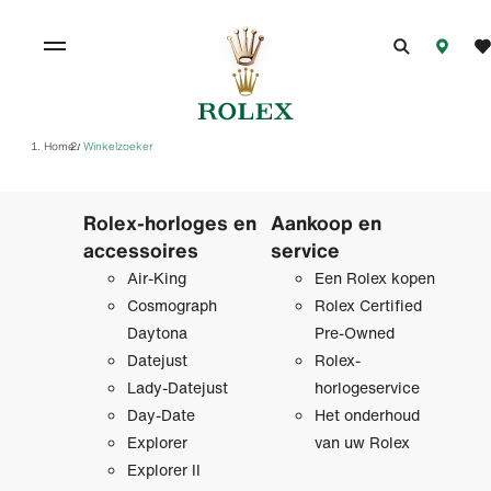
Home
Winkelzoeker
/
Rolex-horloges en
Aankoop en
accessoires
service
Air-King
Een Rolex kopen
Cosmograph
Rolex Certified
Daytona
Pre‑Owned
Datejust
Rolex-
Lady-Datejust
horlogeservice
Day-Date
Het onderhoud
Explorer
van uw Rolex
Explorer II