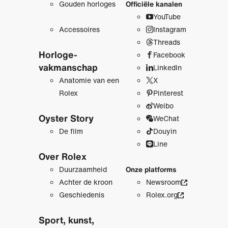
Gouden horloges
Officiële kanalen
YouTube
Accessoires
Instagram
Threads
Horloge­
Facebook
vakmanschap
LinkedIn
Anatomie van een
X
Rolex
Pinterest
Weibo
Oyster Story
WeChat
De film
Douyin
Line
Over Rolex
Duurzaamheid
Onze platforms
Achter de kroon
Newsroom
Geschiedenis
Rolex.org
Sport, kunst,