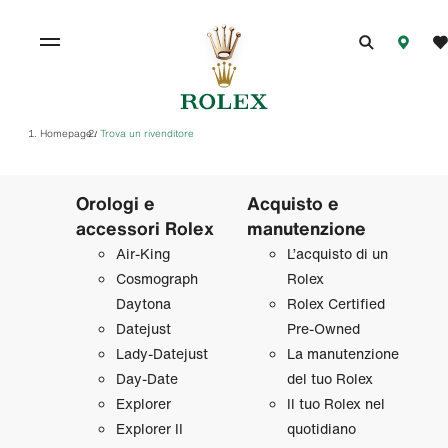
Homepage
Trova un rivenditore
/
Orologi e
Acquisto e
accessori Rolex
manutenzione
Air‑King
L’acquisto di un
Cosmograph
Rolex
Daytona
Rolex Certified
Datejust
Pre‑Owned
Lady‑Datejust
La manutenzione
Day‑Date
del tuo Rolex
Explorer
Il tuo Rolex nel
Explorer II
quotidiano