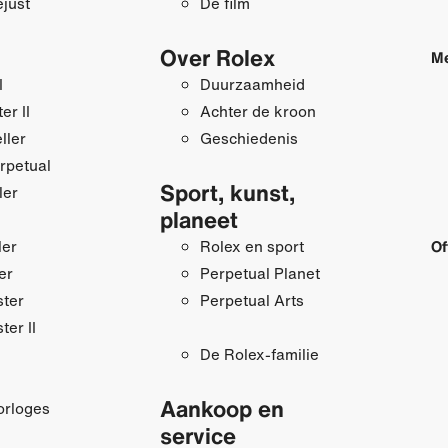
just
De film
Over Rolex
Me
I
Duurzaamheid
r II
Achter de kroon
ller
Geschiedenis
rpetual
Sport, kunst,
ler
planeet
ler
Rolex en sport
Of
er
Perpetual Planet
ster
Perpetual Arts
ter II
De Rolex-familie
Aankoop en
orloges
service