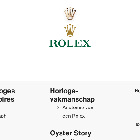
loges
Horloge­
He
oires
vakmanschap
Anatomie van
aph
een Rolex
To
Oyster Story