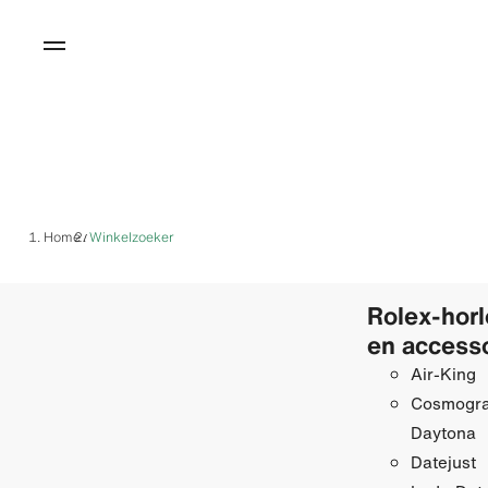
Home
Winkelzoeker
/
Rolex-hor
en access
Air-King
Cosmogr
Daytona
Datejust