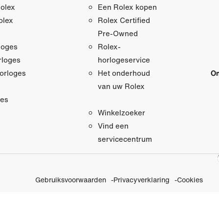
olex
Een Rolex kopen
olex
Rolex Certified
Pre‑Owned
loges
Rolex-
loges
horlogeservice
orloges
On
Het onderhoud
van uw Rolex
res
Winkelzoeker
Vind een
servicecentrum
Gebruiksvoorwaarden
Privacyverklaring
Cookies