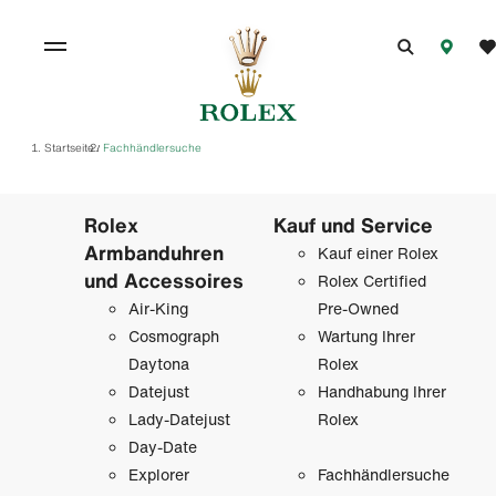
Startseite
Fachhändlersuche
/
Rolex
Kauf und Service
Armbanduhren
Kauf einer Rolex
und Accessoires
Rolex Certified
Air-King
Pre-Owned
Cosmograph
Wartung Ihrer
Daytona
Rolex
Datejust
Handhabung Ihrer
Lady-Datejust
Rolex
Day-Date
Explorer
Fachhändlersuche