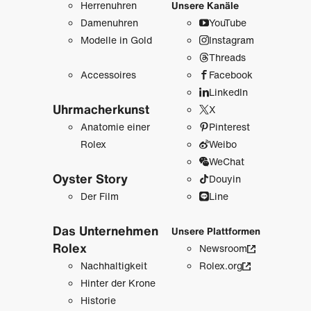
Herrenuhren
Unsere Kanäle
Damenuhren
YouTube
Modelle in Gold
Instagram
Threads
Accessoires
Facebook
LinkedIn
Uhrmacher­kunst
X
Anatomie einer
Pinterest
Rolex
Weibo
WeChat
Oyster Story
Douyin
Der Film
Line
Das Unternehmen
Unsere Plattformen
Rolex
Newsroom
Nachhaltigkeit
Rolex.org
Hinter der Krone
Historie