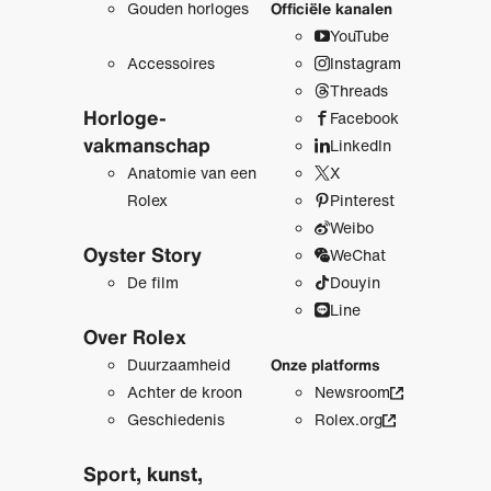
Gouden horloges
Officiële kanalen
YouTube
Accessoires
Instagram
Threads
Horloge­
Facebook
vakmanschap
LinkedIn
Anatomie van een
X
Rolex
Pinterest
Weibo
Oyster Story
WeChat
De film
Douyin
Line
Over Rolex
Duurzaamheid
Onze platforms
Achter de kroon
Newsroom
Geschiedenis
Rolex.org
Sport, kunst,