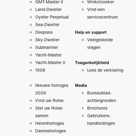
GMT-Master II
Winkelzoeker
Land-Dweller
Vind een
Oyster Perpetual
servicecentrum
Sea-Dweller
Deepsea
Help en support
Sky-Dweller
Veelgestelde
Submariner
vragen
Yacht-Master
Yacht-Master II
Toegankelijkheid
1908
Lees de verklaring
Nieuwe horloges
Media
2026
Bureaublad­
Vind uw Rolex
achtergronden
Stel uw Rolex
Brochures
samen
Gebruikers­
Herenhorloges
handleidingen
Dameshorloges