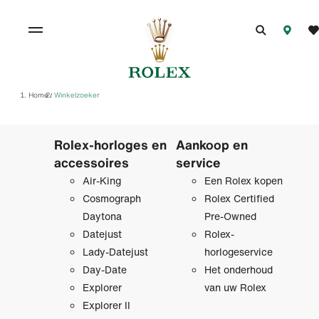
Home
Winkelzoeker
/
Rolex-horloges en
Aankoop en
accessoires
service
Air-King
Een Rolex kopen
Cosmograph
Rolex Certified
Daytona
Pre‑Owned
Datejust
Rolex-
Lady-Datejust
horlogeservice
Day-Date
Het onderhoud
Explorer
van uw Rolex
Explorer II