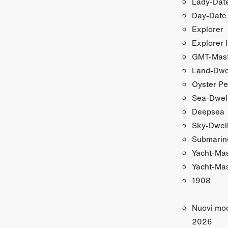
Lady‑Date
Day‑Date
Explorer
Explorer I
GMT‑Maste
Land‑Dwe
Oyster Pe
Sea‑Dwel
Deepsea
Sky‑Dwel
Submarin
Yacht‑Ma
Yacht‑Mas
1908
Nuovi mod
2026