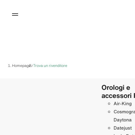
Homepage
Trova un rivenditore
/
Orologi e
accessori 
Air‑King
Cosmogr
Daytona
Datejust