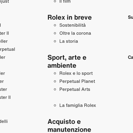
just
Il film
Rolex in breve
Su
I
Sostenibilità
r II
Oltre la corona
ller
La storia
rpetual
Sport, arte e
ler
Ca
ambiente
ler
Rolex e lo sport
er
Perpetual Planet
ster
Perpetual Arts
ter II
La famiglia Rolex
Acquisto e
elli
manutenzione