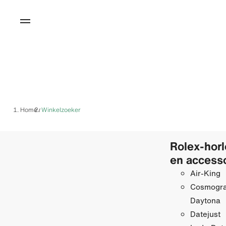
Home
Winkelzoeker
/
Rolex-hor
en access
Air-King
Cosmogr
Daytona
Datejust