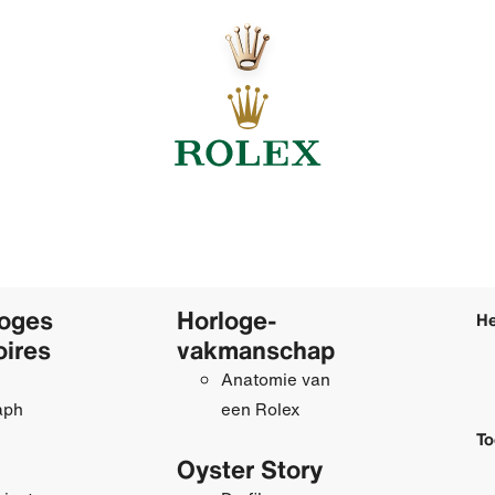
loges
Horloge­
He
oires
vakmanschap
Anatomie van
aph
een Rolex
To
Oyster Story