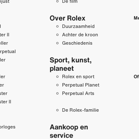
just
De film
Over Rolex
Me
I
Duurzaamheid
r II
Achter de kroon
ller
Geschiedenis
rpetual
Sport, kunst,
ler
planeet
ler
Rolex en sport
Of
er
Perpetual Planet
ster
Perpetual Arts
ter II
De Rolex-familie
Aankoop en
orloges
service