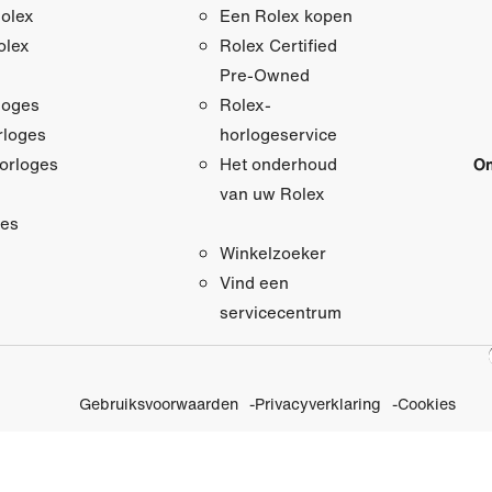
olex
Een Rolex kopen
olex
Rolex Certified
Pre‑Owned
loges
Rolex-
loges
horlogeservice
orloges
On
Het onderhoud
van uw Rolex
res
Winkelzoeker
Vind een
servicecentrum
Gebruiksvoorwaarden
Privacyverklaring
Cookies