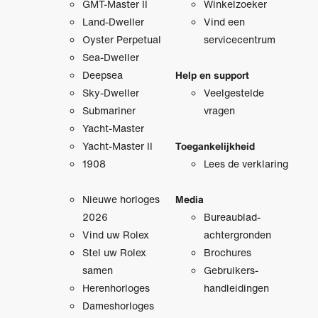
GMT-Master II
Winkelzoeker
Land-Dweller
Vind een
Oyster Perpetual
servicecentrum
Sea-Dweller
Deepsea
Help en support
Sky-Dweller
Veelgestelde
Submariner
vragen
Yacht-Master
Yacht-Master II
Toegankelijkheid
1908
Lees de verklaring
Nieuwe horloges
Media
2026
Bureaublad­
Vind uw Rolex
achtergronden
Stel uw Rolex
Brochures
samen
Gebruikers­
Herenhorloges
handleidingen
Dameshorloges