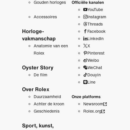
Gouden horloges
Officiële kanalen
YouTube
Accessoires
Instagram
Threads
Horloge­
Facebook
vakmanschap
LinkedIn
Anatomie van een
X
Rolex
Pinterest
Weibo
Oyster Story
WeChat
De film
Douyin
Line
Over Rolex
Duurzaamheid
Onze platforms
Achter de kroon
Newsroom
Geschiedenis
Rolex.org
Sport, kunst,