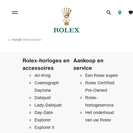
Home
Winkelzoeker
/
Rolex-horloges en
Aankoop en
accessoires
service
Air-King
Een Rolex kopen
Cosmograph
Rolex Certified
Daytona
Pre‑Owned
Datejust
Rolex-
Lady-Datejust
horlogeservice
Day-Date
Het onderhoud
Explorer
van uw Rolex
Explorer II