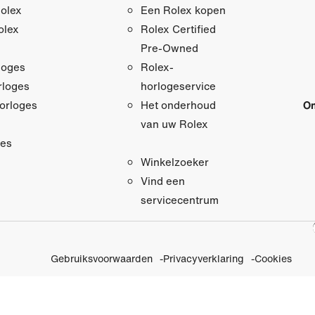
olex
Een Rolex kopen
olex
Rolex Certified
Pre‑Owned
loges
Rolex-
loges
horlogeservice
orloges
On
Het onderhoud
van uw Rolex
res
Winkelzoeker
Vind een
servicecentrum
Gebruiksvoorwaarden
Privacyverklaring
Cookies