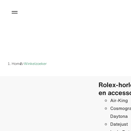
Home
Winkelzoeker
/
Rolex-hor
en access
Air-King
Cosmogr
Daytona
Datejust