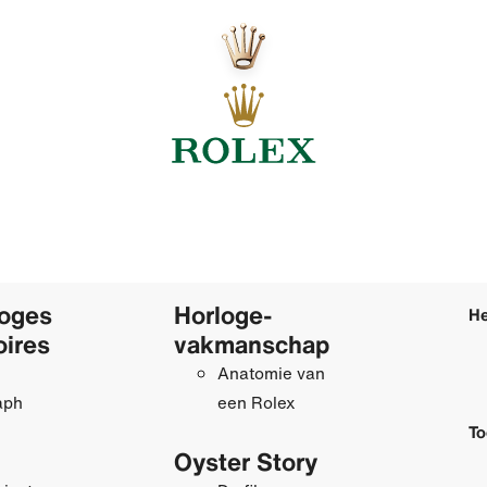
loges
Horloge­
He
oires
vakmanschap
Anatomie van
aph
een Rolex
To
Oyster Story