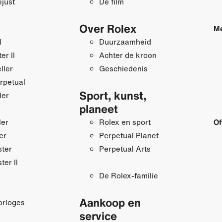
just
De film
Over Rolex
Me
I
Duurzaamheid
r II
Achter de kroon
ller
Geschiedenis
rpetual
Sport, kunst,
ler
planeet
ler
Rolex en sport
Of
er
Perpetual Planet
ster
Perpetual Arts
ter II
De Rolex-familie
Aankoop en
orloges
service