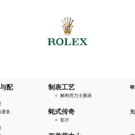
与配
制表工艺
帮
解构劳力士腕表
型
蚝式传奇
迪通拿
无
影片
型