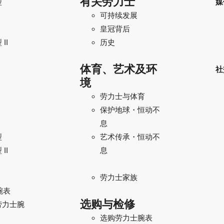
有关劳力士
型
媒
可持续发展
I
皇冠背后
II
历史
体育、艺术及环
社
境
劳力士与体育
保护地球・恒动不
息
型
艺术传承・恒动不
II
息
劳力士家族
腕表
选购与检修
劳力士腕
选购劳力士腕表