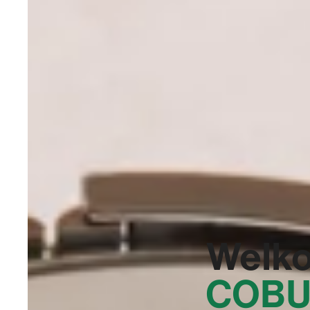
Welko
COBU