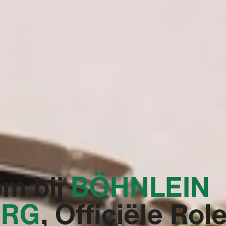
m bij
‭BÖHNLEIN
RG‬
, Officiële Rol