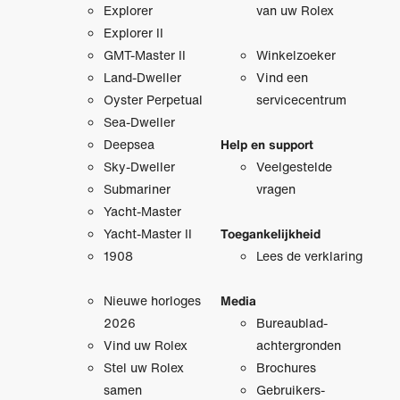
Explorer
van uw Rolex
Explorer II
GMT-Master II
Winkelzoeker
Land-Dweller
Vind een
Oyster Perpetual
servicecentrum
Sea-Dweller
Deepsea
Help en support
Sky-Dweller
Veelgestelde
Submariner
vragen
Yacht-Master
Yacht-Master II
Toegankelijkheid
1908
Lees de verklaring
Nieuwe horloges
Media
2026
Bureaublad­
Vind uw Rolex
achtergronden
Stel uw Rolex
Brochures
samen
Gebruikers­