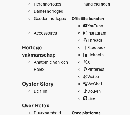
Herenhorloges
handleidingen
Dameshorloges
Gouden horloges
Officiële kanalen
YouTube
Accessoires
Instagram
Threads
Horloge­
Facebook
vakmanschap
LinkedIn
Anatomie van een
X
Rolex
Pinterest
Weibo
Oyster Story
WeChat
De film
Douyin
Line
Over Rolex
Duurzaamheid
Onze platforms
Achter de kroon
Newsroom
Geschiedenis
Rolex.org