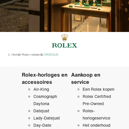
Home
Rolex-retailers
‭CROESUS‬
/
/
Rolex-horloges en
Aankoop en
accessoires
service
Air-King
Een Rolex kopen
Cosmograph
Rolex Certified
Daytona
Pre‑Owned
Datejust
Rolex-
Lady-Datejust
horlogeservice
Day-Date
Het onderhoud