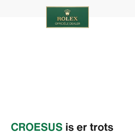
‭CROESUS‬
is er trots