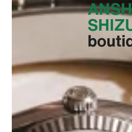
ANSH
SHIZ
bouti