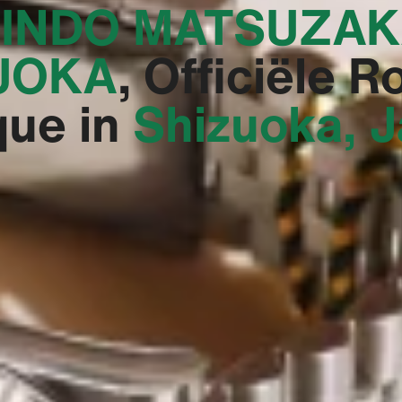
INDO MATSUZAK
UOKA‬
, Officiële R
que in
Shizuoka, 