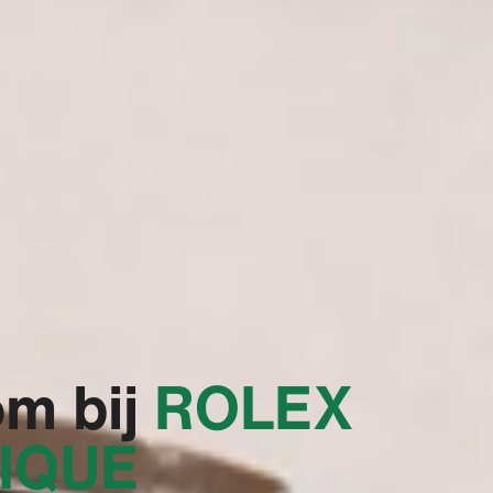
m bij
‭ROLEX
IQUE