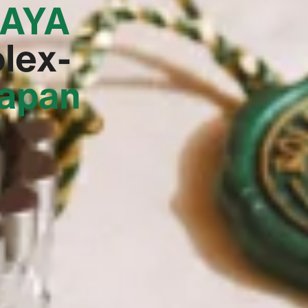
AYA
olex-
Japan