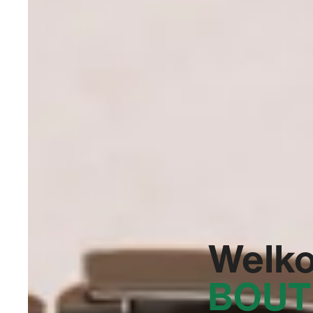
Welko
BOUT