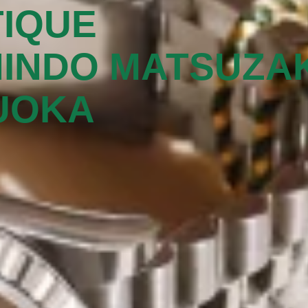
IQUE
INDO MATSUZA
UOKA‬