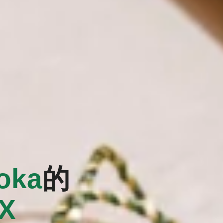
oka
的
EX