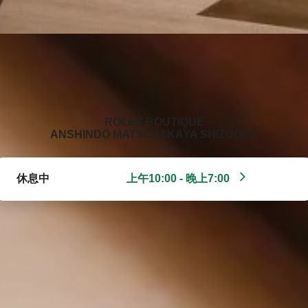
‭ROLEX BOUTIQUE
ANSHINDO MATSUZAKAYA SHIZUOKA‬
休息中
上午10:00 - 晚上7:00