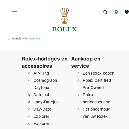
Home
Winkelzoeker
/
Rolex-horloges en
Aankoop en
accessoires
service
Air-King
Een Rolex kopen
Cosmograph
Rolex Certified
Daytona
Pre‑Owned
Datejust
Rolex-
Lady-Datejust
horlogeservice
Day-Date
Het onderhoud
Explorer
van uw Rolex
Explorer II