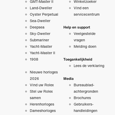
GMT-Master II
Winkelzoeker
Land-Dweller
Vind een
Oyster Perpetual
servicecentrum
Sea-Dweller
Deepsea
Help en support
Sky-Dweller
Veelgestelde
Submariner
vragen
Yacht-Master
Melding doen
Yacht-Master II
1908
Toegankelijkheid
Lees de verklaring
Nieuwe horloges
2026
Media
Vind uw Rolex
Bureaublad­
Stel uw Rolex
achtergronden
samen
Brochures
Herenhorloges
Gebruikers­
Dameshorloges
handleidingen