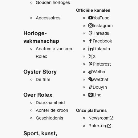
Gouden horloges
Officiële kanalen
Accessoires
YouTube
Instagram
Horloge­
Threads
vakmanschap
Facebook
Anatomie van een
LinkedIn
Rolex
X
Pinterest
Oyster Story
Weibo
De film
WeChat
Douyin
Over Rolex
Line
Duurzaamheid
Achter de kroon
Onze platforms
Geschiedenis
Newsroom
Rolex.org
Sport, kunst,