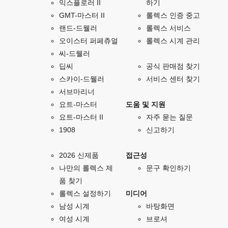
익스플로러 II
하기
GMT-마스터 II
롤렉스 인증 중고
랜드-드웰러
롤렉스 서비스
오이스터 퍼페츄얼
롤렉스 시계 관리
씨-드웰러
딥씨
공식 판매점 찾기
스카이-드웰러
서비스 센터 찾기
서브마리너
요트-마스터
도움 및 지원
요트-마스터 II
자주 묻는 질문
1908
신고하기
2026 신제품
접근성
나만의 롤렉스 제
문구 확인하기
품 찾기
롤렉스 설정하기
미디어
남성 시계
바탕화면
여성 시계
브로셔