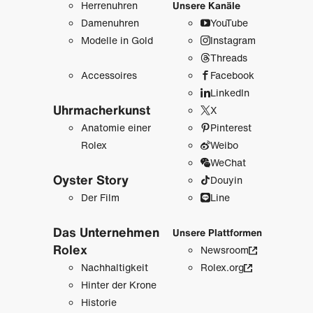
Herrenuhren
Unsere Kanäle
Damenuhren
YouTube
Modelle in Gold
Instagram
Threads
Accessoires
Facebook
LinkedIn
Uhrmacher­kunst
X
Anatomie einer
Pinterest
Rolex
Weibo
WeChat
Oyster Story
Douyin
Der Film
Line
Das Unternehmen
Unsere Plattformen
Rolex
Newsroom
Nachhaltigkeit
Rolex.org
Hinter der Krone
Historie