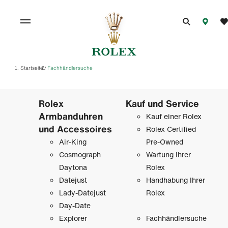
Startseite
Fachhändlersuche
/
Rolex
Kauf und Service
Armbanduhren
Kauf einer Rolex
und Accessoires
Rolex Certified
Air-King
Pre-Owned
Cosmograph
Wartung Ihrer
Daytona
Rolex
Datejust
Handhabung Ihrer
Lady-Datejust
Rolex
Day-Date
Explorer
Fachhändlersuche