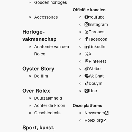
Gouden horloges
Officiële kanalen
Accessoires
YouTube
Instagram
Horloge­
Threads
vakmanschap
Facebook
Anatomie van een
LinkedIn
Rolex
X
Pinterest
Oyster Story
Weibo
De film
WeChat
Douyin
Over Rolex
Line
Duurzaamheid
Achter de kroon
Onze platforms
Geschiedenis
Newsroom
Rolex.org
Sport, kunst,