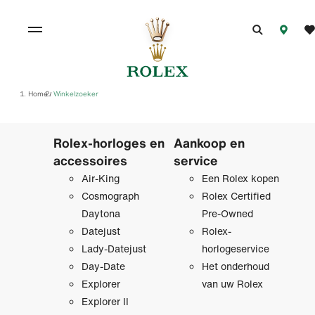
Home
Winkelzoeker
/
Rolex-horloges en
Aankoop en
accessoires
service
Air-King
Een Rolex kopen
Cosmograph
Rolex Certified
Daytona
Pre‑Owned
Datejust
Rolex-
Lady-Datejust
horlogeservice
Day-Date
Het onderhoud
Explorer
van uw Rolex
Explorer II