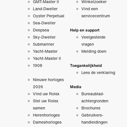
GMT-Master II
Winkelzoeker
Land-Dweller
Vind een
Oyster Perpetual
servicecentrum
Sea-Dweller
Deepsea
Help en support
Sky-Dweller
Veelgestelde
Submariner
vragen
Yacht-Master
Melding doen
Yacht-Master II
1908
Toegankelijkheid
Lees de verklaring
Nieuwe horloges
2026
Media
Vind uw Rolex
Bureaublad­
Stel uw Rolex
achtergronden
samen
Brochures
Herenhorloges
Gebruikers­
Dameshorloges
handleidingen