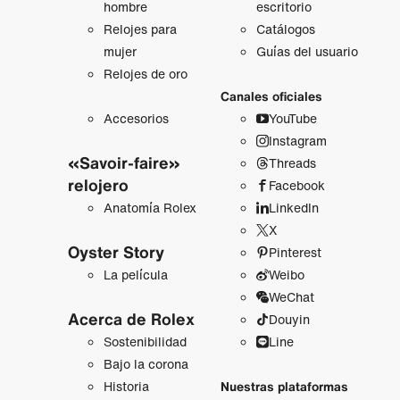
hombre
escritorio
Relojes para
Catálogos
mujer
Guías del usuario
Relojes de oro
Canales oficiales
Accesorios
YouTube
Instagram
«Savoir-faire»
Threads
relojero
Facebook
Anatomía Rolex
LinkedIn
X
Oyster Story
Pinterest
La película
Weibo
WeChat
Acerca de Rolex
Douyin
Sostenibilidad
Line
Bajo la corona
Historia
Nuestras plataformas