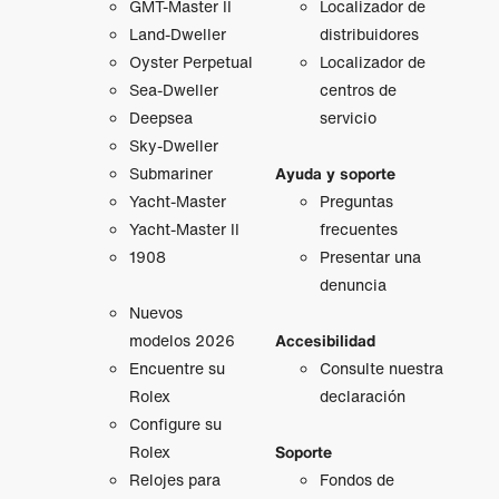
GMT‑Master II
Localizador de
Land-Dweller
distribuidores
Oyster Perpetual
Localizador de
Sea-Dweller
centros de
Deepsea
servicio
Sky-Dweller
Submariner
Ayuda y soporte
Yacht-Master
Preguntas
Yacht-Master II
frecuentes
1908
Presentar una
denuncia
Nuevos
modelos 2026
Accesibilidad
Encuentre su
Consulte nuestra
Rolex
declaración
Configure su
Rolex
Soporte
Relojes para
Fondos de