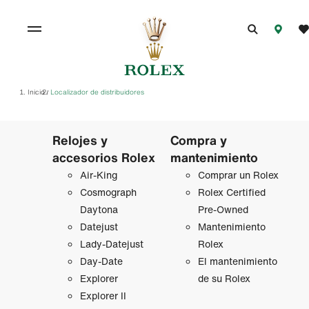
Inicio
Localizador de distribuidores
/
Relojes y
Compra y
accesorios Rolex
mantenimiento
Air‑King
Comprar un Rolex
Cosmograph
Rolex Certified
Daytona
Pre-Owned
Datejust
Mantenimiento
Lady‑Datejust
Rolex
Day-Date
El mantenimiento
Explorer
de su Rolex
Explorer II