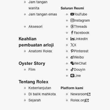
Jam tangan
wanita
Saluran Resmi
Jam tangan emas
YouTube
Instagram
Aksesori
Threads
Facebook
Keahlian
LinkedIn
pembuatan arloji
X
Anatomi Rolex
Pinterest
Weibo
Oyster Story
WeChat
Film
Douyin
Line
Tentang Rolex
Keberlanjutan
Platform kami
Di balik mahkota
Newsroom
Sejarah
Rolex.org