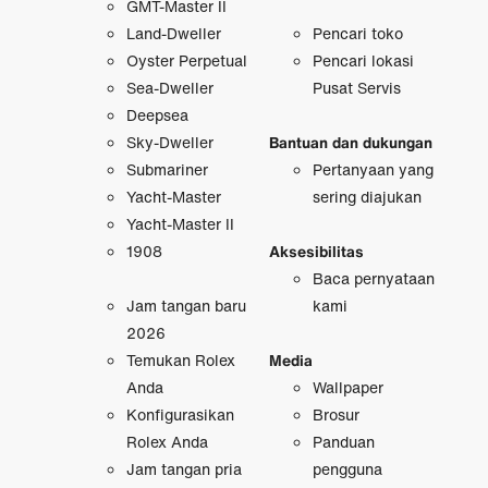
GMT-Master II
Land-Dweller
Pencari toko
Oyster Perpetual
Pencari lokasi
Sea-Dweller
Pusat Servis
Deepsea
Sky-Dweller
Bantuan dan dukungan
Submariner
Pertanyaan yang
Yacht-Master
sering diajukan
Yacht-Master II
1908
Aksesibilitas
Baca pernyataan
Jam tangan baru
kami
2026
Temukan Rolex
Media
Anda
Wallpaper
Konfigurasikan
Brosur
Rolex Anda
Panduan
Jam tangan pria
pengguna