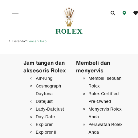
Beranda
Pencari Toko
/
Jam tangan dan
Membeli dan
aksesoris Rolex
menyervis
Air-King
Membeli sebuah
Cosmograph
Rolex
Daytona
Rolex Certified
Datejust
Pre‑Owned
Lady-Datejust
Menyervis Rolex
Day-Date
Anda
Explorer
Perawatan Rolex
Explorer II
Anda