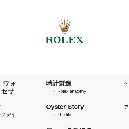
 ウォ
時計製造
ヘ
クセサ
Rolex anatomy
Oyster Story
グ
ア
フ デイ
The film