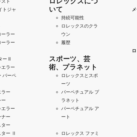
ロレックスにつ
ャスト
いて
イトジャ
メ
持続可能性
ト
ロレックスのクラ
ローラー
ウン
ローラー
履歴
ロ
スポーツ、芸
ー II
術、プラネット
ゥエラー
 パーペ
ロレックスとスポ
ーツ
エラー
パーペチュアル プ
シー
ラネット
ゥエラー
パーペチュアル ア
ーナー
ート
スター
ター Ⅱ
ロレックス ファミ