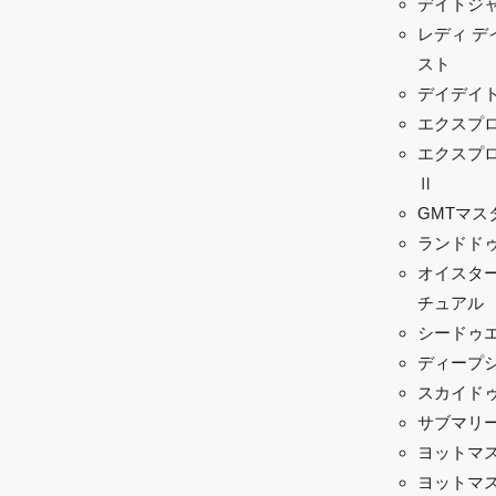
デイトジ
レディ デ
スト
デイデイ
エクスプ
エクスプ
Ⅱ
GMTマスタ
ランドド
オイスター
チュアル
シードゥ
ディープ
スカイド
サブマリ
ヨットマ
ヨットマス