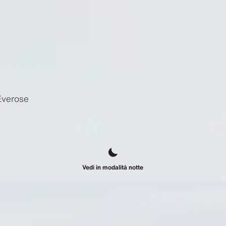
Everose
Vedi in modalità notte