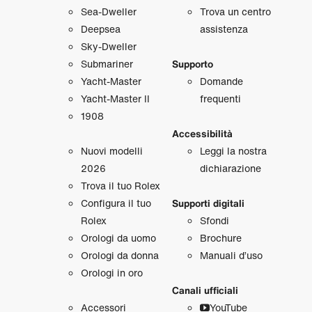
Sea‑Dweller
Trova un centro
Deepsea
assistenza
Sky‑Dweller
Submariner
Supporto
Yacht‑Master
Domande
Yacht‑Master II
frequenti
1908
Accessibilità
Nuovi modelli
Leggi la nostra
2026
dichiarazione
Trova il tuo Rolex
Configura il tuo
Supporti digitali
Rolex
Sfondi
Orologi da uomo
Brochure
Orologi da donna
Manuali d’uso
Orologi in oro
Canali ufficiali
Accessori
YouTube