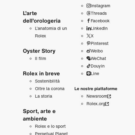
Instagram
L’arte
Threads
dell’orologeria
Facebook
L’anatomia di un
LinkedIn
Rolex
X
Pinterest
Oyster Story
Weibo
Il film
WeChat
Douyin
Rolex in breve
Line
Sostenibilità
Oltre la corona
Le nostre piattaforme
La storia
Newsroom
Rolex.org
Sport, arte e
ambiente
Rolex e lo sport
Perpetual Planet