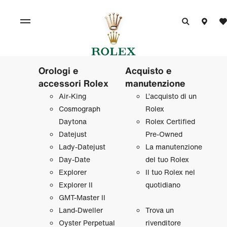
Orologi e
Acquisto e
accessori Rolex
manutenzione
Air‑King
L’acquisto di un
Cosmograph
Rolex
Daytona
Rolex Certified
Datejust
Pre‑Owned
Lady‑Datejust
La manutenzione
Day‑Date
del tuo Rolex
Explorer
Il tuo Rolex nel
Explorer II
quotidiano
GMT‑Master II
Land‑Dweller
Trova un
Oyster Perpetual
rivenditore