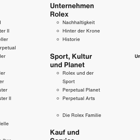
Unternehmen
Rolex
I
Nachhaltigkeit
r II
Hinter der Krone
ller
Historie
rpetual
Sport, Kultur
ler
Un
und Planet
ler
Rolex und der
er
Sport
ster
Perpetual Planet
ter II
Perpetual Arts
Die Rolex Familie
elle
Kauf und