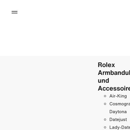
Rolex
Armbandu
und
Accessoir
Air-King
Cosmogr
Daytona
Datejust
Lady-Date