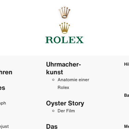
Uhrmacher­
Hi
hren
kunst
Anatomie einer
es
Rolex
Ba
Oyster Story
aph
Der Film
Das
just
M