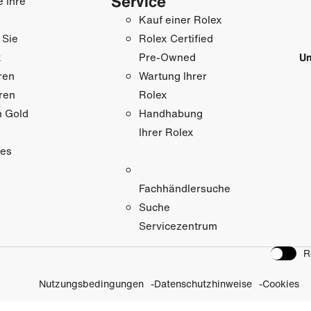
Service
e Ihre
Kauf einer Rolex
 Sie
Rolex Certified
x
Un
Pre-Owned
ren
Wartung Ihrer
ren
Rolex
n Gold
Handhabung
Ihrer Rolex
res
Fachhändlersuche
Suche
Servicezentrum
R
Nutzungsbedingungen
Datenschutzhinweise
Cookies