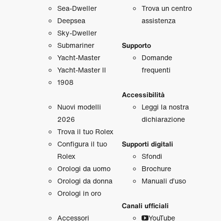
Sea‑Dweller
Trova un centro
Deepsea
assistenza
Sky‑Dweller
Submariner
Supporto
Yacht‑Master
Domande
Yacht‑Master II
frequenti
1908
Accessibilità
Nuovi modelli
Leggi la nostra
2026
dichiarazione
Trova il tuo Rolex
Configura il tuo
Supporti digitali
Rolex
Sfondi
Orologi da uomo
Brochure
Orologi da donna
Manuali d’uso
Orologi in oro
Canali ufficiali
Accessori
YouTube