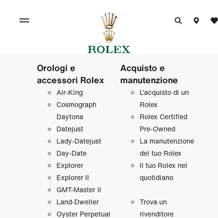
Orologi e
Acquisto e
accessori Rolex
manutenzione
Air‑King
L’acquisto di un
Cosmograph
Rolex
Daytona
Rolex Certified
Datejust
Pre‑Owned
Lady‑Datejust
La manutenzione
Day‑Date
del tuo Rolex
Explorer
Il tuo Rolex nel
Explorer II
quotidiano
GMT‑Master II
Land‑Dweller
Trova un
Oyster Perpetual
rivenditore