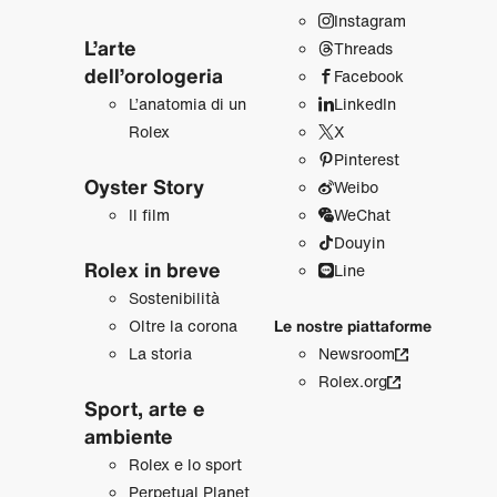
Instagram
L’arte
Threads
dell’orologeria
Facebook
L’anatomia di un
LinkedIn
Rolex
X
Pinterest
Oyster Story
Weibo
Il film
WeChat
Douyin
Rolex in breve
Line
Sostenibilità
Oltre la corona
Le nostre piattaforme
La storia
Newsroom
Rolex.org
Sport, arte e
ambiente
Rolex e lo sport
Perpetual Planet