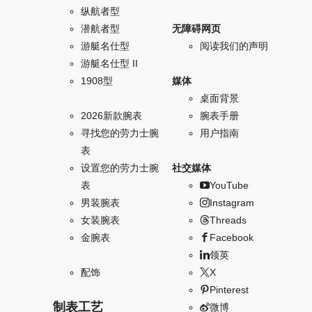
纵航者型
潜航者型
无障碍网页
游艇名仕型
阅读我们的声明
游艇名仕型 II
1908型
媒体
桌面背景
2026新款腕表
腕表手册
寻找您的劳力士腕
用户指南
表
设置您的劳力士腕
社交媒体
表
YouTube
男装腕表
Instagram
女装腕表
Threads
金腕表
Facebook
领英
配饰
X
Pinterest
制表工艺
微博