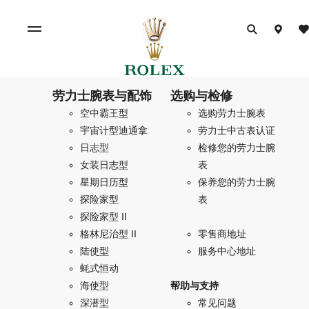
劳力士腕表与配饰
选购与检修
空中霸王型
选购劳力士腕表
宇宙计型迪通拿
劳力士中古表认证
日志型
检修您的劳力士腕
女装日志型
表
星期日历型
保养您的劳力士腕
探险家型
表
探险家型 II
格林尼治型 II
零售商地址
陆使型
服务中心地址
蚝式恒动
海使型
帮助与支持
深潜型
常见问题