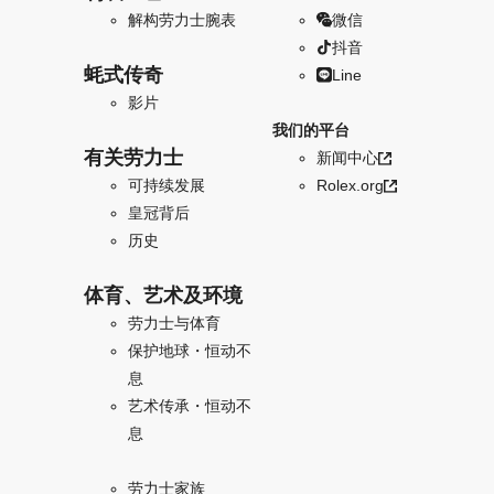
解构劳力士腕表
微信
抖音
蚝式传奇
Line
影片
我们的平台
有关劳力士
新闻中心
可持续发展
Rolex.org
皇冠背后
历史
体育、艺术及环境
劳力士与体育
保护地球・恒动不
息
艺术传承・恒动不
息
劳力士家族