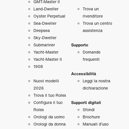
GMT‑Master II
Land‑Dweller
Trova un
Oyster Perpetual
rivenditore
Sea‑Dweller
Trova un centro
Deepsea
assistenza
Sky‑Dweller
Submariner
Supporto
Yacht‑Master
Domande
Yacht‑Master II
frequenti
1908
Accessibilità
Nuovi modelli
Leggi la nostra
2026
dichiarazione
Trova il tuo Rolex
Configura il tuo
Supporti digitali
Rolex
Sfondi
Orologi da uomo
Brochure
Orologi da donna
Manuali d’uso