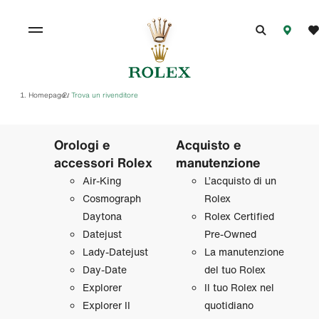
Homepage
Trova un rivenditore
/
Orologi e
Acquisto e
accessori Rolex
manutenzione
Air‑King
L’acquisto di un
Cosmograph
Rolex
Daytona
Rolex Certified
Datejust
Pre‑Owned
Lady‑Datejust
La manutenzione
Day‑Date
del tuo Rolex
Explorer
Il tuo Rolex nel
Explorer II
quotidiano