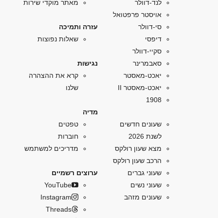
לנד-דוולר
מאתר מוקדי שירות
אויסטר פרפטואל
סי-דוולר
עזרה ותמיכה
דיפסי
שאלות נפוצות
סקיי-דוולר
סאבמרינר
נגישות
יאכט-מאסטר
קרא את ההצהרה
יאכט-מאסטר II
שלנו
1908
מדיה
שעונים חדשים
טפטים
לשנת 2026
חוברות
מצא שעון רולקס
מדריכים למשתמש
הרכב שעון רולקס
שעוני גברים
ערוצים רשמיים
שעוני נשים
YouTube
שעונים מזהב
Instagram
Threads