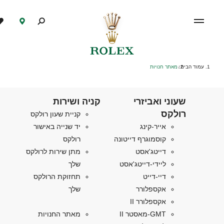
עמוד הבית
מאתר חנויות
/
שעוני ואביזרי
קניה ושירות
רולקס
קניית שעון רולקס
אייר-קינג
יד שנייה באישור
קוסמוגרף דייטונה
רולקס
דייטג'אסט
מתן שירות לרולקס
ליידי-דייטג'אסט
שלך
דיי-דייט
תחזוקת הרולקס
אקספלורר
שלך
אקספלורר II
GMT-מאסטר II
מאתר החנויות