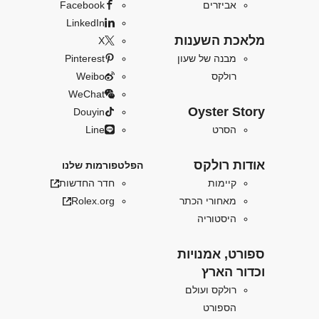
אביזרים
Facebook
LinkedIn
מלאכת השענות
X
מבנה של שעון
Pinterest
רולקס
Weibo
WeChat
Oyster Story
Douyin
הסרט
Line
אודות רולקס
הפלטפורמות שלנו
קיימות
חדר החדשות
מאחורי הכתר
Rolex.org
היסטוריה
ספורט, אמנויות
וכדור הארץ
רולקס ועולם
הספורט