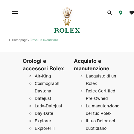
Homepage
Trova un rivenditore
/
Orologi e
Acquisto e
accessori Rolex
manutenzione
Air‑King
L’acquisto di un
Cosmograph
Rolex
Daytona
Rolex Certified
Datejust
Pre‑Owned
Lady‑Datejust
La manutenzione
Day‑Date
del tuo Rolex
Explorer
Il tuo Rolex nel
Explorer II
quotidiano