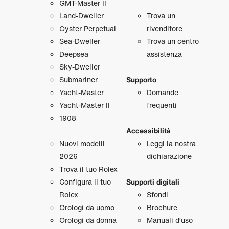
GMT‑Master II
Land‑Dweller
Trova un
Oyster Perpetual
rivenditore
Sea‑Dweller
Trova un centro
Deepsea
assistenza
Sky‑Dweller
Submariner
Supporto
Yacht‑Master
Domande
Yacht‑Master II
frequenti
1908
Accessibilità
Nuovi modelli
Leggi la nostra
2026
dichiarazione
Trova il tuo Rolex
Configura il tuo
Supporti digitali
Rolex
Sfondi
Orologi da uomo
Brochure
Orologi da donna
Manuali d’uso