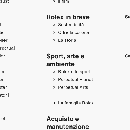
just
Il film
Rolex in breve
Su
I
Sostenibilità
r II
Oltre la corona
ller
La storia
rpetual
Sport, arte e
ler
Ca
ambiente
ler
Rolex e lo sport
er
Perpetual Planet
ster
Perpetual Arts
ter II
La famiglia Rolex
Acquisto e
elli
manutenzione