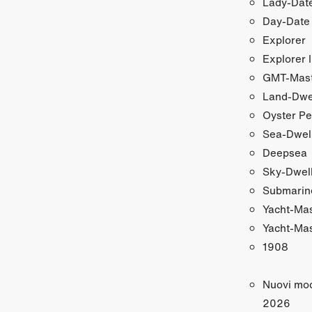
Lady‑Date
Day‑Date
Explorer
Explorer I
GMT‑Maste
Land‑Dwe
Oyster Pe
Sea‑Dwel
Deepsea
Sky‑Dwel
Submarin
Yacht‑Ma
Yacht‑Mas
1908
Nuovi mod
2026