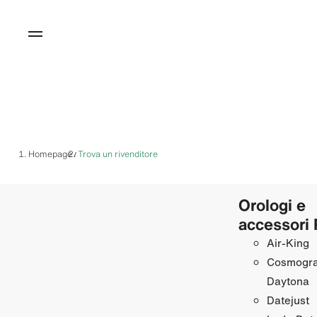
Homepage
Trova un rivenditore
/
Orologi e
accessori 
Air‑King
Cosmogr
Daytona
Datejust