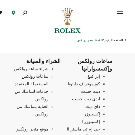
الصفحة الرئيسية
مُحدّد متجر رولكس
/
ساعات رولكس
الشراء والصيانة
وإكسسواراتها
شراء ساعة رولكس
إير كينغ
ساعات رولكس
كوزموغراف دايتونا
المستعملة المعتمدة
ديت جست
خدمات لساعتك من
ليدي ديت جست
رولكس
داي ديت
العناية بساعتك من
إكسبلورَر
رولكس
إكسبلورَر II
جي إم تي ماستر II
موقع متجر رولكس