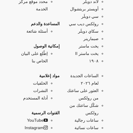
لاند دويلَر
محدد موقع مركز
أويستر بربتشوال
الخدمة
سي دويلَر
رولكس ديب سي
المساعدة والدعم
سكاي دويلَر
أسئلة شائعة
صبمارينر
يخت ماستر
إمكانية الوصول
يخت ماستر II
اِطّلع على البيان
۱۹۰۸
الخاص بنا
الساعات الجديدة
مواد إعلامية
لعام ٢٠٢٦
الخلفيات
العثور على ساعتك
النشرات
من رولكس
أدلة المستخدم
شكّل ساعتك من
رولكس
القنوات الرسمية
ساعات رجالية
YouTube
ساعات نسائية
Instagram