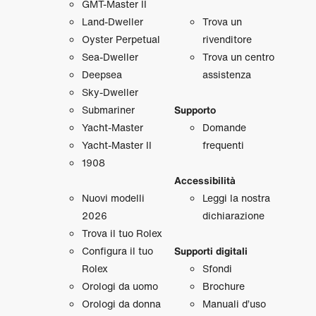
GMT‑Master II
Land‑Dweller
Trova un
Oyster Perpetual
rivenditore
Sea‑Dweller
Trova un centro
Deepsea
assistenza
Sky‑Dweller
Submariner
Supporto
Yacht‑Master
Domande
Yacht‑Master II
frequenti
1908
Accessibilità
Nuovi modelli
Leggi la nostra
2026
dichiarazione
Trova il tuo Rolex
Configura il tuo
Supporti digitali
Rolex
Sfondi
Orologi da uomo
Brochure
Orologi da donna
Manuali d’uso