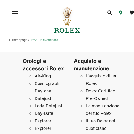
Homepage
Trova un rivenditore
/
Orologi e
Acquisto e
accessori Rolex
manutenzione
Air‑King
L’acquisto di un
Cosmograph
Rolex
Daytona
Rolex Certified
Datejust
Pre‑Owned
Lady‑Datejust
La manutenzione
Day‑Date
del tuo Rolex
Explorer
Il tuo Rolex nel
Explorer II
quotidiano