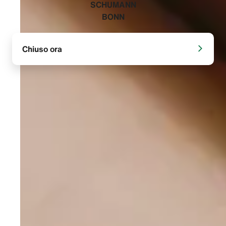
‭SCHUMANN
BONN‬
Chiuso ora