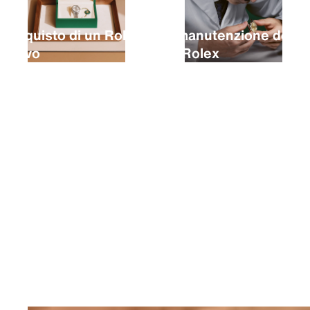
L’acquisto di un Rolex
La manutenzione del
nuovo
tuo Rolex