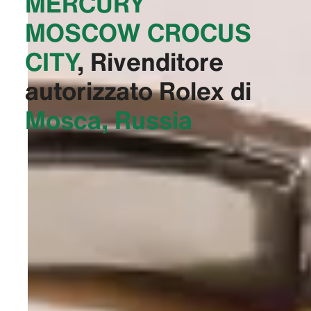
‭MERCURY
MOSCOW CROCUS
CITY‬
, Rivenditore
autorizzato Rolex di
Mosca, Russia