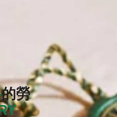
科
的勞
RY