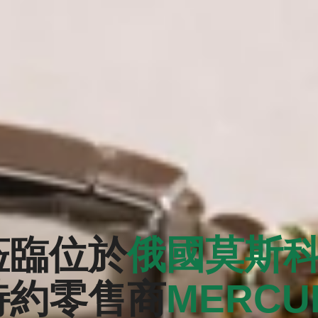
蒞臨位於
俄國莫斯
特約零售商
‭MERCU