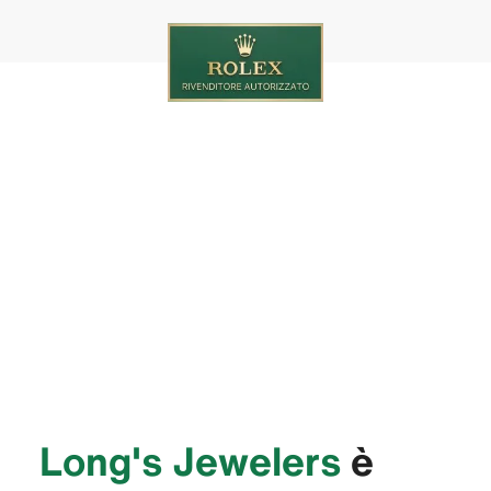
‭Long's Jewelers‬
è