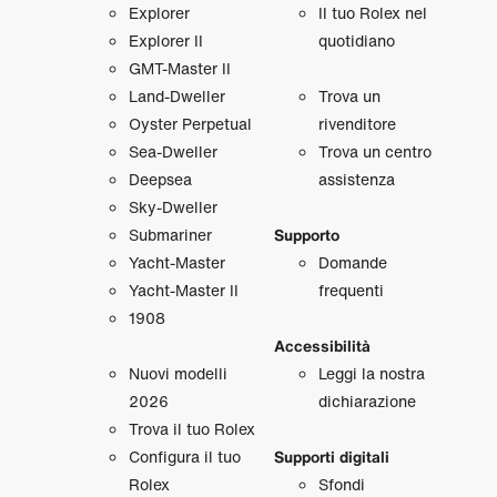
Explorer
Il tuo Rolex nel
Explorer II
quotidiano
GMT‑Master II
Land‑Dweller
Trova un
Oyster Perpetual
rivenditore
Sea‑Dweller
Trova un centro
Deepsea
assistenza
Sky‑Dweller
Submariner
Supporto
Yacht‑Master
Domande
Yacht‑Master II
frequenti
1908
Accessibilità
Nuovi modelli
Leggi la nostra
2026
dichiarazione
Trova il tuo Rolex
Configura il tuo
Supporti digitali
Rolex
Sfondi