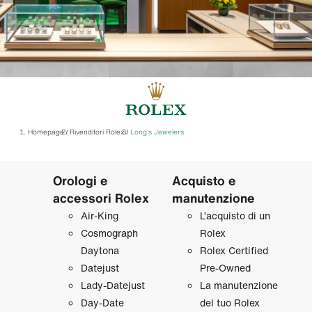
Homepage
Rivenditori Rolex
‭Long's Jewelers‬
/
/
Orologi e
Acquisto e
accessori Rolex
manutenzione
Air‑King
L’acquisto di un
Cosmograph
Rolex
Daytona
Rolex Certified
Datejust
Pre‑Owned
Lady‑Datejust
La manutenzione
Day‑Date
del tuo Rolex