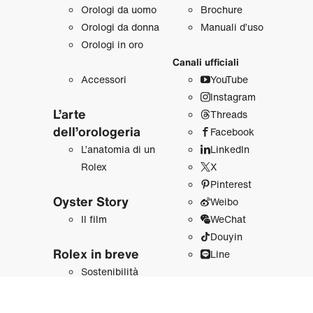
Orologi da uomo
Brochure
Orologi da donna
Manuali d’uso
Orologi in oro
Canali ufficiali
Accessori
YouTube
Instagram
L’arte
Threads
dell’orologeria
Facebook
L’anatomia di un
LinkedIn
Rolex
X
Pinterest
Oyster Story
Weibo
Il film
WeChat
Douyin
Rolex in breve
Line
Sostenibilità
Oltre la corona
Le nostre piattaforme
La storia
Newsroom