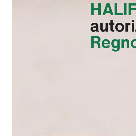
HALIF
autor
Regno