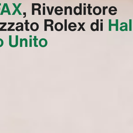
AX‬
, Rivenditore
izzato Rolex di
Hal
 Unito