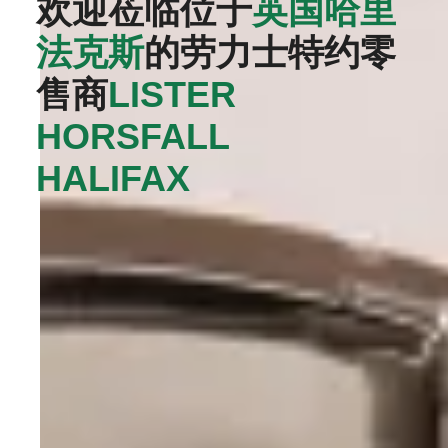
欢迎莅临位于
英国哈里
法克斯
的劳力士特约零
售商
‭LISTER
HORSFALL
HALIFAX‬