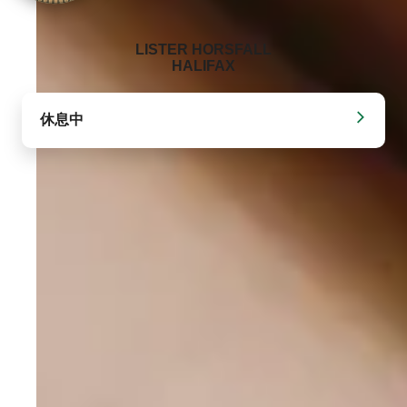
‭LISTER HORSFALL
HALIFAX‬
休息中