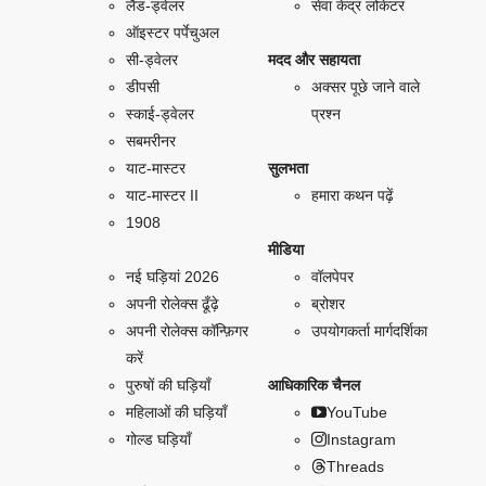
लैंड-ड्वेलर
सेवा केंद्र लोकेटर
ऑइस्टर पर्पेचुअल
सी-ड्वेलर
मदद और सहायता
डीपसी
अक्सर पूछे जाने वाले
स्काई-ड्वेलर
प्रश्न
सबमरीनर
याट-मास्टर
सुलभता
याट-मास्टर II
हमारा कथन पढ़ें
1908
मीडिया
नई घड़ियां 2026
वॉलपेपर
अपनी रोलेक्स ढूँढ़े
ब्रोशर
अपनी रोलेक्स कॉन्फ़िगर
उपयोगकर्ता मार्गदर्शिका
करें
पुरुषों की घड़ियाँ
आधिकारिक चैनल
महिलाओं की घड़ियाँ
YouTube
गोल्ड घड़ियाँ
Instagram
Threads