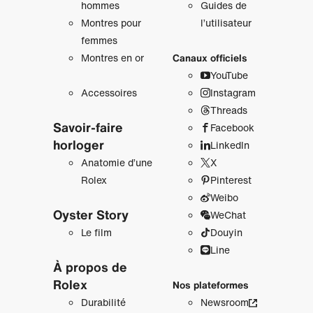
hommes
Guides de
Montres pour
l’utilisateur
femmes
Montres en or
Canaux officiels
YouTube
Accessoires
Instagram
Threads
Savoir‑faire
Facebook
horloger
LinkedIn
Anatomie d’une
X
Rolex
Pinterest
Weibo
Oyster Story
WeChat
Le film
Douyin
Line
À propos de
Rolex
Nos plateformes
Durabilité
Newsroom