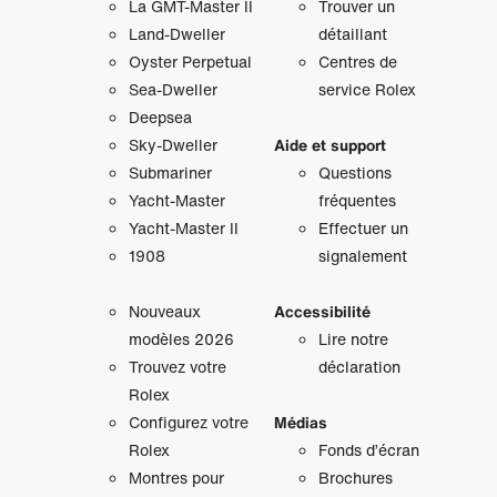
La GMT‑Master II
Trouver un
Land-Dweller
détaillant
Oyster Perpetual
Centres de
Sea-Dweller
service Rolex
Deepsea
Sky‑Dweller
Aide et support
Submariner
Questions
Yacht‑Master
fréquentes
Yacht‑Master II
Effectuer un
1908
signalement
Nouveaux
Accessibilité
modèles 2026
Lire notre
Trouvez votre
déclaration
Rolex
Configurez votre
Médias
Rolex
Fonds d’écran
Montres pour
Brochures