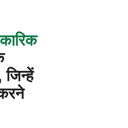
िकारिक
े
जिन्हें
 करने