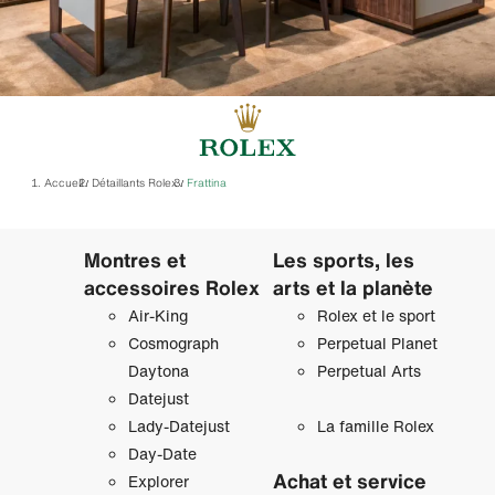
Accueil
Détaillants Rolex
‭Frattina‬
/
/
Montres et
Les sports, les
accessoires Rolex
arts et la planète
Air‑King
Rolex et le sport
Cosmograph
Perpetual Planet
Daytona
Perpetual Arts
Datejust
Lady‑Datejust
La famille Rolex
Day‑Date
Achat et service
Explorer