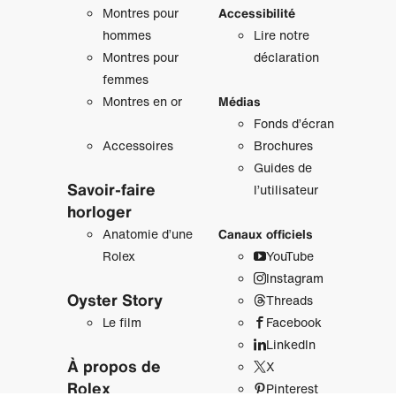
Montres pour
Accessibilité
hommes
Lire notre
Montres pour
déclaration
femmes
Montres en or
Médias
Fonds d’écran
Accessoires
Brochures
Guides de
Savoir‑faire
l’utilisateur
horloger
Anatomie d’une
Canaux officiels
Rolex
YouTube
Instagram
Oyster Story
Threads
Le film
Facebook
LinkedIn
À propos de
X
Rolex
Pinterest