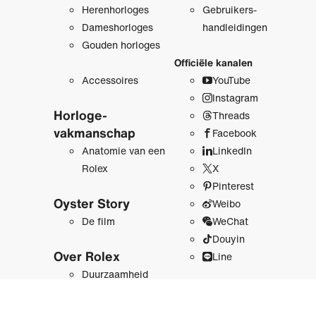
Herenhorloges
Gebruikers­
Dameshorloges
handleidingen
Gouden horloges
Officiële kanalen
Accessoires
YouTube
Instagram
Horloge­
Threads
vakmanschap
Facebook
Anatomie van een
LinkedIn
Rolex
X
Pinterest
Oyster Story
Weibo
De film
WeChat
Douyin
Over Rolex
Line
Duurzaamheid
Achter de kroon
Onze platforms
Geschiedenis
Newsroom