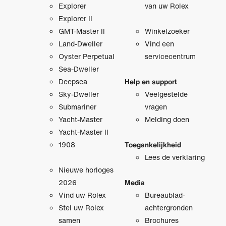
Explorer
van uw Rolex
Explorer II
GMT-Master II
Winkelzoeker
Land-Dweller
Vind een
Oyster Perpetual
servicecentrum
Sea-Dweller
Deepsea
Help en support
Sky-Dweller
Veelgestelde
Submariner
vragen
Yacht-Master
Melding doen
Yacht-Master II
1908
Toegankelijkheid
Lees de verklaring
Nieuwe horloges
2026
Media
Vind uw Rolex
Bureaublad­
Stel uw Rolex
achtergronden
samen
Brochures