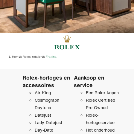
Home
Rolex-retailers
‭Frattina‬
/
/
Rolex-horloges en
Aankoop en
accessoires
service
Air-King
Een Rolex kopen
Cosmograph
Rolex Certified
Daytona
Pre‑Owned
Datejust
Rolex-
Lady-Datejust
horlogeservice
Day-Date
Het onderhoud