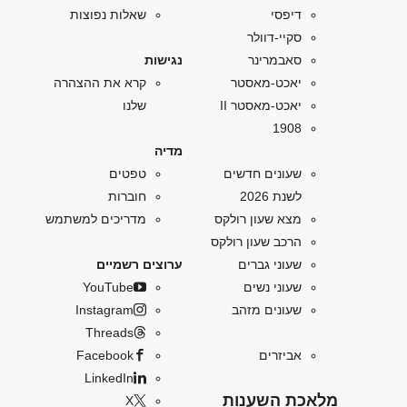
דיפסי
שאלות נפוצות
סקיי-דוולר
סאבמרינר
נגישות
יאכט-מאסטר
קרא את ההצהרה
יאכט-מאסטר II
שלנו
1908
מדיה
שעונים חדשים
טפטים
לשנת 2026
חוברות
מצא שעון רולקס
מדריכים למשתמש
הרכב שעון רולקס
שעוני גברים
ערוצים רשמיים
שעוני נשים
YouTube
שעונים מזהב
Instagram
Threads
אביזרים
Facebook
LinkedIn
מלאכת השענות
X