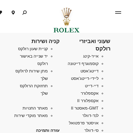
שעוני ואביזרי
קניה ושירות
רולקס
קניית שעון רולקס
אייר-קינג
יד שנייה באישור
קוסמוגרף דייטונה
רולקס
דייטג'אסט
מתן שירות לרולקס
ליידי-דייטג'אסט
שלך
דיי-דייט
תחזוקת הרולקס
אקספלורר
שלך
אקספלורר II
GMT-מאסטר II
מאתר החנויות
לנד-דוולר
מאתר מוקדי שירות
אויסטר פרפטואל
סי-דוולר
עזרה ותמיכה