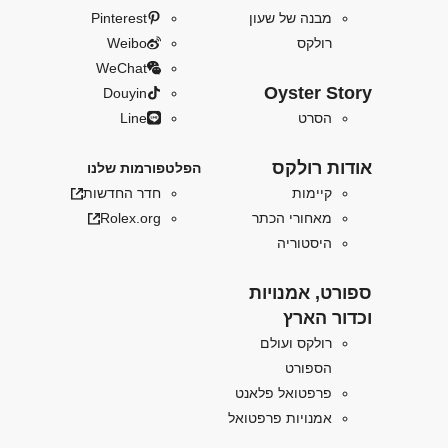
מבנה של שעון
Pinterest
רולקס
Weibo
WeChat
Oyster Story
Douyin
הסרט
Line
אודות רולקס
הפלטפורמות שלנו
קיימות
חדר החדשות
מאחורי הכתר
Rolex.org
היסטוריה
ספורט, אמנויות
וכדור הארץ
רולקס ועולם
הספורט
פרפטואל פלאנט
אמנויות פרפטואל