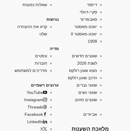
דיפסי
שאלות נפוצות
סקיי-דוולר
סאבמרינר
נגישות
יאכט-מאסטר
קרא את ההצהרה
יאכט-מאסטר II
שלנו
1908
מדיה
שעונים חדשים
טפטים
לשנת 2026
חוברות
מצא שעון רולקס
מדריכים למשתמש
הרכב שעון רולקס
שעוני גברים
ערוצים רשמיים
שעוני נשים
YouTube
שעונים מזהב
Instagram
Threads
אביזרים
Facebook
LinkedIn
מלאכת השענות
X