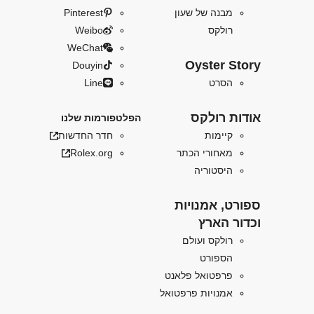
מבנה של שעון
Pinterest
רולקס
Weibo
WeChat
Oyster Story
Douyin
הסרט
Line
אודות רולקס
הפלטפורמות שלנו
קיימות
חדר החדשות
מאחורי הכתר
Rolex.org
היסטוריה
ספורט, אמנויות
וכדור הארץ
רולקס ועולם
הספורט
פרפטואל פלאנט
אמנויות פרפטואל