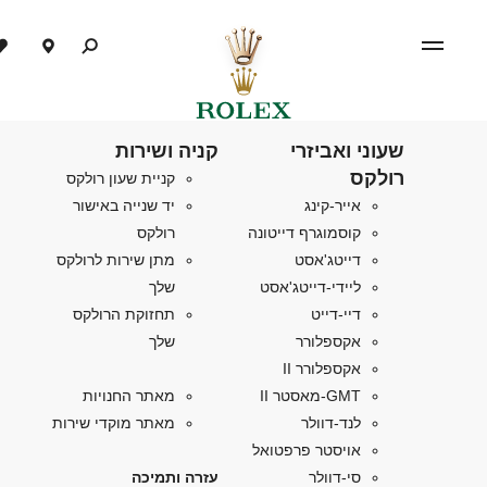
שעוני ואביזרי
קניה ושירות
רולקס
קניית שעון רולקס
אייר-קינג
יד שנייה באישור
קוסמוגרף דייטונה
רולקס
דייטג'אסט
מתן שירות לרולקס
ליידי-דייטג'אסט
שלך
דיי-דייט
תחזוקת הרולקס
אקספלורר
שלך
אקספלורר II
GMT-מאסטר II
מאתר החנויות
לנד-דוולר
מאתר מוקדי שירות
אויסטר פרפטואל
סי-דוולר
עזרה ותמיכה